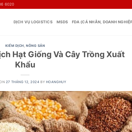
36 6020
DỊCH VỤ LOGISTICS
MSDS
FDA (CÁ NHÂN, DOANH NGHIỆ
KIỂM DỊCH
,
NÔNG SẢN
ch Hạt Giống Và Cây Trồng Xuất
Khẩu
 ON
27 THÁNG 12, 2024
BY
HOANGHUY