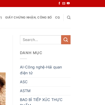
P)
GIẤY CHỨNG NHẬN, CÔNG BỐ
CQ
DANH MỤC
AI-Công nghệ-Hải quan
điện tử
ASC
ASTM
BAO BÌ TIẾP XÚC THỰC