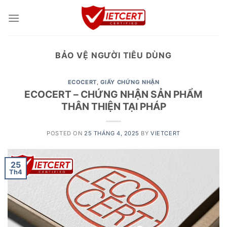
Skip
to
content
BẢO VỆ NGƯỜI TIÊU DÙNG
ECOCERT
,
GIẤY CHỨNG NHẬN
ECOCERT – CHỨNG NHẬN SẢN PHẨM
THÂN THIỆN TẠI PHÁP
POSTED ON
25 THÁNG 4, 2025
BY
VIETCERT
25
Th4