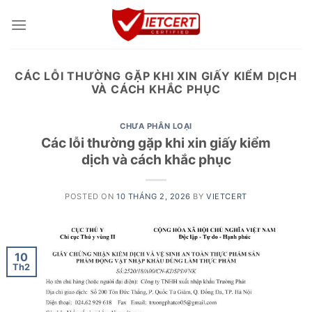
Skip
to
content
CÁC LỖI THƯỜNG GẶP KHI XIN GIẤY KIỂM DỊCH
VÀ CÁCH KHẮC PHỤC
CHƯA PHÂN LOẠI
Các lỗi thường gặp khi xin giấy kiểm
dịch và cách khắc phục
POSTED ON
10 THÁNG 2, 2026
BY
VIETCERT
10
Th2