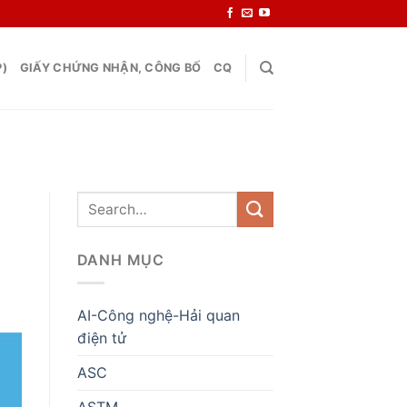
P)
GIẤY CHỨNG NHẬN, CÔNG BỐ
CQ
DANH MỤC
AI-Công nghệ-Hải quan
điện tử
ASC
ASTM