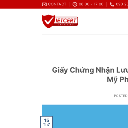
Skip
CONTACT
08:00 - 17:00
090 2
to
content
Giấy Chứng Nhận Lưu
Mỹ Ph
POSTED
15
Th7