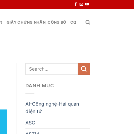
P)
GIẤY CHỨNG NHẬN, CÔNG BỐ
CQ
DANH MỤC
AI-Công nghệ-Hải quan
điện tử
ASC
ASTM