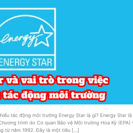
thiểu tác động môi trường Energy Star là gì? Energy Star là
Chương trình do Cơ quan Bảo vệ Môi trường Hoa Kỳ (EPA) 
 từ năm 1992. Đây là một tiêu […]