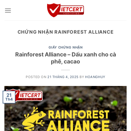
Skip
to
content
CHỨNG NHẬN RAINFOREST ALLIANCE
GIẤY CHỨNG NHẬN
Rainforest Alliance – Dấu xanh cho cà
phê, cacao
POSTED ON
21 THÁNG 4, 2025
BY
HOANGHUY
21
Th4