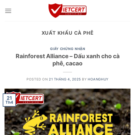
Skip
to
content
XUẤT KHẨU CÀ PHÊ
GIẤY CHỨNG NHẬN
Rainforest Alliance – Dấu xanh cho cà
phê, cacao
POSTED ON
21 THÁNG 4, 2025
BY
HOANGHUY
21
Th4