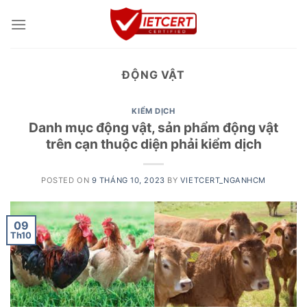
Skip
to
content
ĐỘNG VẬT
KIỂM DỊCH
Danh mục động vật, sản phẩm động vật
trên cạn thuộc diện phải kiểm dịch
POSTED ON
9 THÁNG 10, 2023
BY
VIETCERT_NGANHCM
09
Th10