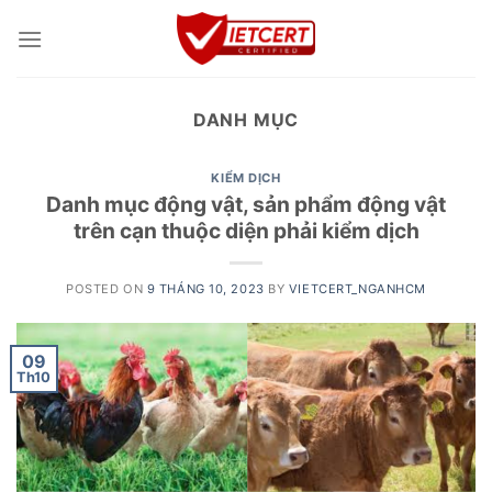
Skip
to
content
DANH MỤC
KIỂM DỊCH
Danh mục động vật, sản phẩm động vật
trên cạn thuộc diện phải kiểm dịch
POSTED ON
9 THÁNG 10, 2023
BY
VIETCERT_NGANHCM
09
Th10