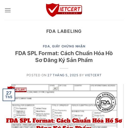
Skip
to
content
FDA LABELING
FDA
,
GIẤY CHỨNG NHẬN
FDA SPL Format: Cách Chuẩn Hóa Hồ
Sơ Đăng Ký Sản Phẩm
POSTED ON
27 THÁNG 5, 2025
BY
VIETCERT
27
Th5