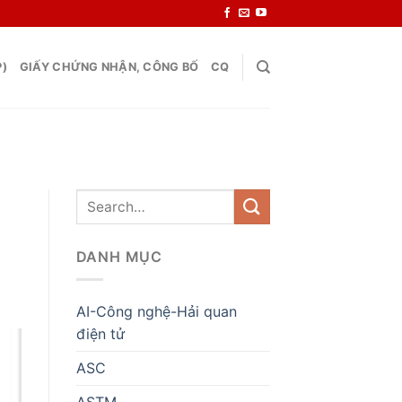
P)
GIẤY CHỨNG NHẬN, CÔNG BỐ
CQ
DANH MỤC
AI-Công nghệ-Hải quan
điện tử
ASC
ASTM