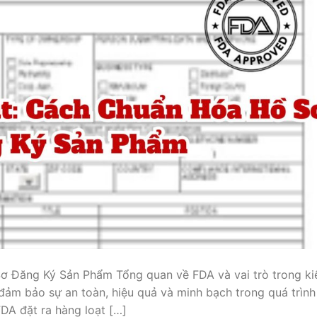
 Đăng Ký Sản Phẩm Tổng quan về FDA và vai trò trong k
đảm bảo sự an toàn, hiệu quả và minh bạch trong quá trình
FDA đặt ra hàng loạt […]