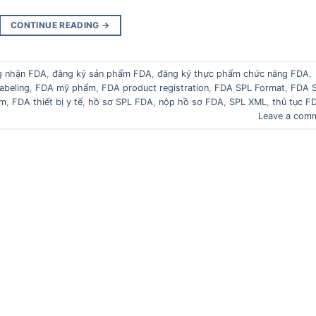
CONTINUE READING
→
g nhận FDA
,
đăng ký sản phẩm FDA
,
đăng ký thực phẩm chức năng FDA
,
abeling
,
FDA mỹ phẩm
,
FDA product registration
,
FDA SPL Format
,
FDA 
ẩm
,
FDA thiết bị y tế
,
hồ sơ SPL FDA
,
nộp hồ sơ FDA
,
SPL XML
,
thủ tục F
Leave a com