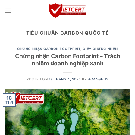
Skip
to
content
TIÊU CHUẨN CARBON QUỐC TẾ
CHỨNG NHẬN CARBON FOOTPRINT
,
GIẤY CHỨNG NHẬN
Chứng nhận Carbon Footprint – Trách
nhiệm doanh nghiệp xanh
POSTED ON
18 THÁNG 4, 2025
BY
HOANGHUY
18
Th4