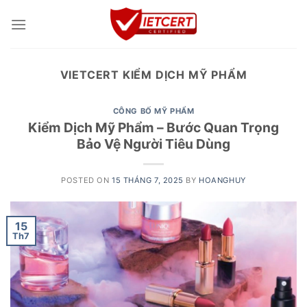
Skip
to
content
VIETCERT KIỂM DỊCH MỸ PHẨM
CÔNG BỐ MỸ PHẨM
Kiểm Dịch Mỹ Phẩm – Bước Quan Trọng
Bảo Vệ Người Tiêu Dùng
POSTED ON
15 THÁNG 7, 2025
BY
HOANGHUY
15
Th7