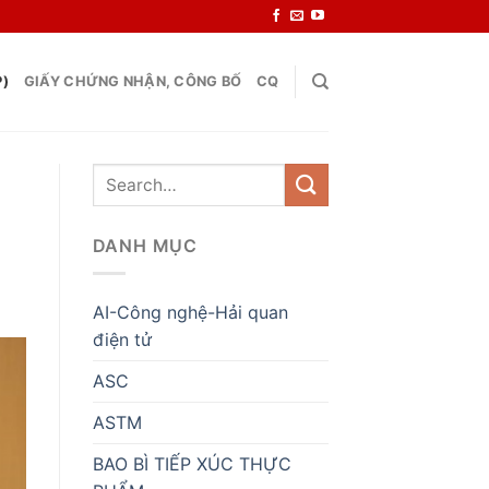
P)
GIẤY CHỨNG NHẬN, CÔNG BỐ
CQ
DANH MỤC
AI-Công nghệ-Hải quan
điện tử
ASC
ASTM
BAO BÌ TIẾP XÚC THỰC