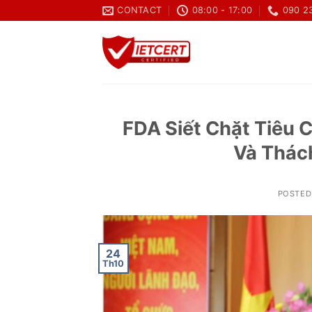
Skip
CONTACT
08:00 - 17:00
090 2
to
content
FDA Siết Chặt Tiêu 
Và Thác
POSTED
24
Th10