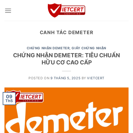
Skip
to
content
CANH TÁC DEMETER
CHỨNG NHẬN DEMETER
,
GIẤY CHỨNG NHẬN
CHỨNG NHẬN DEMETER: TIÊU CHUẨN
HỮU CƠ CAO CẤP
POSTED ON
9 THÁNG 5, 2025
BY
VIETCERT
09
Th5