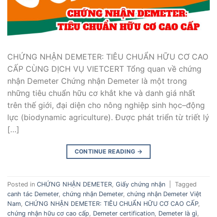
CHỨNG NHẬN DEMETER: TIÊU CHUẨN HỮU CƠ CAO
CẤP CÙNG DỊCH VỤ VIETCERT Tổng quan về chứng
nhận Demeter Chứng nhận Demeter là một trong
những tiêu chuẩn hữu cơ khắt khe và danh giá nhất
trên thế giới, đại diện cho nông nghiệp sinh học–động
lực (biodynamic agriculture). Được phát triển từ triết lý
[…]
CONTINUE READING
→
Posted in
CHỨNG NHẬN DEMETER
,
Giấy chứng nhận
|
Tagged
canh tác Demeter
,
chứng nhận Demeter
,
chứng nhận Demeter Việt
Nam
,
CHỨNG NHẬN DEMETER: TIÊU CHUẨN HỮU CƠ CAO CẤP
,
chứng nhận hữu cơ cao cấp
,
Demeter certification
,
Demeter là gì
,