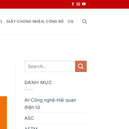
P)
GIẤY CHỨNG NHẬN, CÔNG BỐ
CQ
DANH MỤC
AI-Công nghệ-Hải quan
điện tử
ASC
ASTM