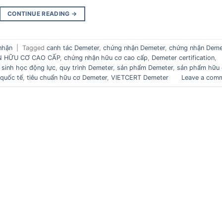
CONTINUE READING
→
nhận
|
Tagged
canh tác Demeter
,
chứng nhận Demeter
,
chứng nhận Deme
N HỮU CƠ CAO CẤP
,
chứng nhận hữu cơ cao cấp
,
Demeter certification
,
 sinh học động lực
,
quy trình Demeter
,
sản phẩm Demeter
,
sản phẩm hữu 
 quốc tế
,
tiêu chuẩn hữu cơ Demeter
,
VIETCERT Demeter
Leave a com