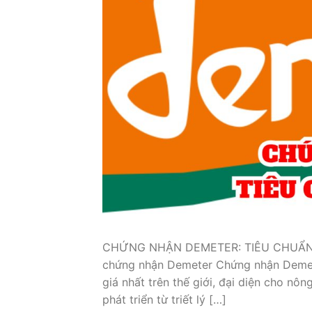
CHỨNG NHẬN DEMETER: TIÊU CHUẨN 
chứng nhận Demeter Chứng nhận Demete
giá nhất trên thế giới, đại diện cho nô
phát triển từ triết lý […]