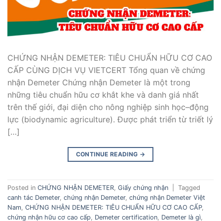
CHỨNG NHẬN DEMETER: TIÊU CHUẨN HỮU CƠ CAO
CẤP CÙNG DỊCH VỤ VIETCERT Tổng quan về chứng
nhận Demeter Chứng nhận Demeter là một trong
những tiêu chuẩn hữu cơ khắt khe và danh giá nhất
trên thế giới, đại diện cho nông nghiệp sinh học–động
lực (biodynamic agriculture). Được phát triển từ triết lý
[…]
CONTINUE READING
→
Posted in
CHỨNG NHẬN DEMETER
,
Giấy chứng nhận
|
Tagged
canh tác Demeter
,
chứng nhận Demeter
,
chứng nhận Demeter Việt
Nam
,
CHỨNG NHẬN DEMETER: TIÊU CHUẨN HỮU CƠ CAO CẤP
,
chứng nhận hữu cơ cao cấp
,
Demeter certification
,
Demeter là gì
,