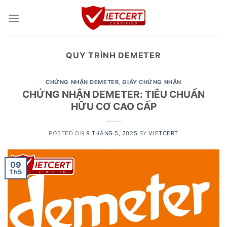
Skip
to
content
QUY TRÌNH DEMETER
CHỨNG NHẬN DEMETER
,
GIẤY CHỨNG NHẬN
CHỨNG NHẬN DEMETER: TIÊU CHUẨN
HỮU CƠ CAO CẤP
POSTED ON
9 THÁNG 5, 2025
BY
VIETCERT
09
Th5