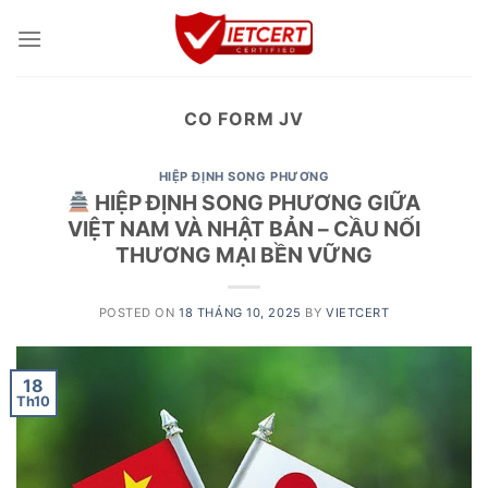
Skip
to
content
CO FORM JV
HIỆP ĐỊNH SONG PHƯƠNG
HIỆP ĐỊNH SONG PHƯƠNG GIỮA
VIỆT NAM VÀ NHẬT BẢN – CẦU NỐI
THƯƠNG MẠI BỀN VỮNG
POSTED ON
18 THÁNG 10, 2025
BY
VIETCERT
18
Th10