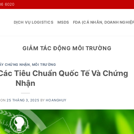
36 6020
DỊCH VỤ LOGISTICS
MSDS
FDA (CÁ NHÂN, DOANH NGHIỆ
GIẢM TÁC ĐỘNG MÔI TRƯỜNG
ẤY CHỨNG NHẬN
,
MÔI TRƯỜNG
 Các Tiêu Chuẩn Quốc Tế Và Chứng
Nhận
 ON
25 THÁNG 3, 2025
BY
HOANGHUY