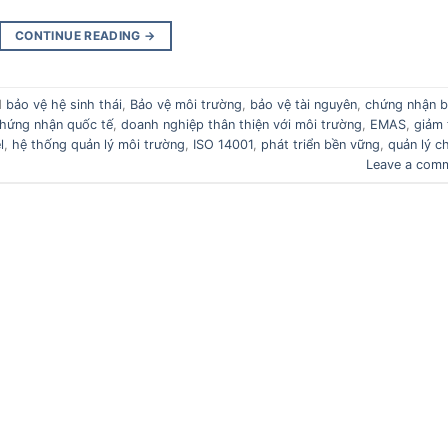
CONTINUE READING
→
d
bảo vệ hệ sinh thái
,
Bảo vệ môi trường
,
bảo vệ tài nguyên
,
chứng nhận 
hứng nhận quốc tế
,
doanh nghiệp thân thiện với môi trường
,
EMAS
,
giảm 
l
,
hệ thống quản lý môi trường
,
ISO 14001
,
phát triển bền vững
,
quản lý c
Leave a com