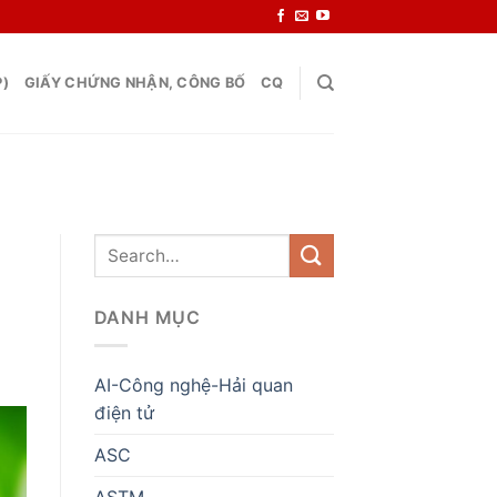
P)
GIẤY CHỨNG NHẬN, CÔNG BỐ
CQ
DANH MỤC
AI-Công nghệ-Hải quan
điện tử
ASC
ASTM