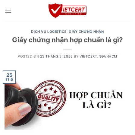
Skip
to
content
DỊCH VỤ LOGISTICS
,
GIẤY CHỨNG NHẬN
Giấy chứng nhận hợp chuẩn là gì?
POSTED ON
25 THÁNG 5, 2023
BY
VIETCERT_NGANHCM
25
Th5