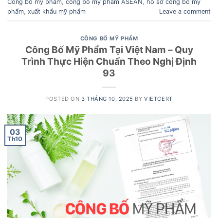
Công bố mỹ phẩm
,
công bố mỹ phẩm ASEAN
,
hồ sơ công bố mỹ
phẩm
,
xuất khẩu mỹ phẩm
Leave a comment
CÔNG BỐ MỸ PHẨM
Công Bố Mỹ Phẩm Tại Việt Nam – Quy
Trình Thực Hiện Chuẩn Theo Nghị Định
93
POSTED ON
3 THÁNG 10, 2025
BY
VIETCERT
03
Th10