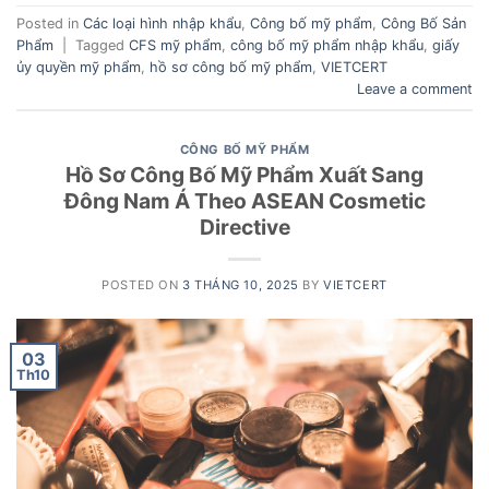
Posted in
Các loại hình nhập khẩu
,
Công bố mỹ phẩm
,
Công Bố Sản
Phẩm
|
Tagged
CFS mỹ phẩm
,
công bố mỹ phẩm nhập khẩu
,
giấy
ủy quyền mỹ phẩm
,
hồ sơ công bố mỹ phẩm
,
VIETCERT
Leave a comment
CÔNG BỐ MỸ PHẨM
Hồ Sơ Công Bố Mỹ Phẩm Xuất Sang
Đông Nam Á Theo ASEAN Cosmetic
Directive
POSTED ON
3 THÁNG 10, 2025
BY
VIETCERT
03
Th10