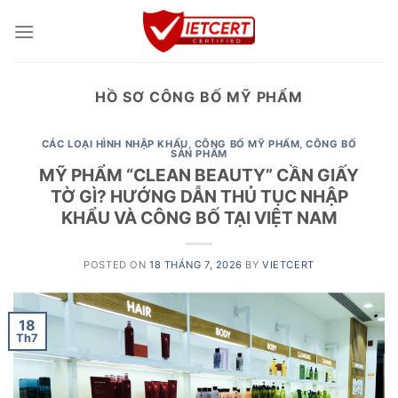
Skip
to
content
HỒ SƠ CÔNG BỐ MỸ PHẨM
CÁC LOẠI HÌNH NHẬP KHẨU
,
CÔNG BỐ MỸ PHẨM
,
CÔNG BỐ
SẢN PHẨM
MỸ PHẨM “CLEAN BEAUTY” CẦN GIẤY
TỜ GÌ? HƯỚNG DẪN THỦ TỤC NHẬP
KHẨU VÀ CÔNG BỐ TẠI VIỆT NAM
POSTED ON
18 THÁNG 7, 2026
BY
VIETCERT
18
Th7