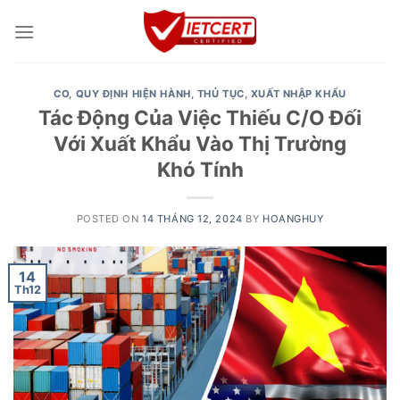
Skip
to
content
CO
,
QUY ĐỊNH HIỆN HÀNH
,
THỦ TỤC
,
XUẤT NHẬP KHẨU
Tác Động Của Việc Thiếu C/O Đối
Với Xuất Khẩu Vào Thị Trường
Khó Tính
POSTED ON
14 THÁNG 12, 2024
BY
HOANGHUY
14
Th12