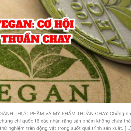
GÀNH THỰC PHẨM VÀ MỸ PHẨM THUẦN CHAY Chứng nh
 chứng chỉ quốc tế xác nhận rằng sản phẩm không chứa th
ử nghiệm trên động vật trong suốt quá trình sản xuất. […