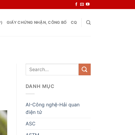
P)
GIẤY CHỨNG NHẬN, CÔNG BỐ
CQ
DANH MỤC
AI-Công nghệ-Hải quan
điện tử
ASC
ASTM