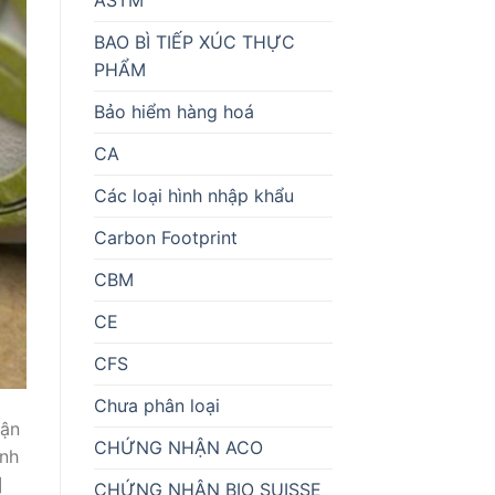
BAO BÌ TIẾP XÚC THỰC
PHẨM
Bảo hiểm hàng hoá
CA
Các loại hình nhập khẩu
Carbon Footprint
CBM
CE
CFS
Chưa phân loại
ận
CHỨNG NHẬN ACO
ành
]
CHỨNG NHẬN BIO SUISSE