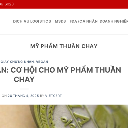
36 6020
DỊCH VỤ LOGISTICS
MSDS
FDA (CÁ NHÂN, DOANH NGHIỆ
MỸ PHẨM THUẦN CHAY
GIẤY CHỨNG NHẬN
,
VEGAN
N: CƠ HỘI CHO MỸ PHẨM THUẦN
CHAY
D ON
28 THÁNG 4, 2025
BY
VIETCERT