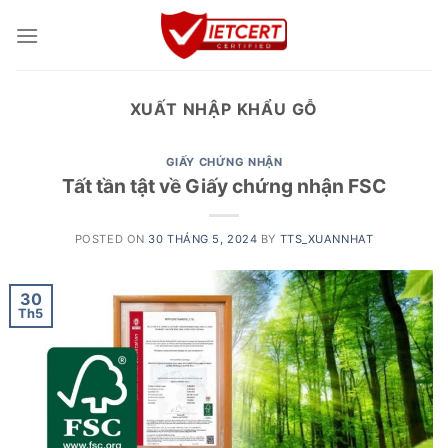
Skip
to
content
XUẤT NHẬP KHẨU GỖ
GIẤY CHỨNG NHẬN
Tất tần tật về Giấy chứng nhận FSC
POSTED ON
30 THÁNG 5, 2024
BY
TTS_XUANNHAT
30
Th5