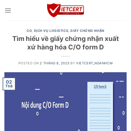
Skip
to
content
CO
,
DỊCH VỤ LOGISTICS
,
GIẤY CHỨNG NHẬN
Tìm hiểu về giấy chứng nhận xuất
xứ hàng hóa C/O form D
POSTED ON
2 THÁNG 8, 2023
BY
VIETCERT_NGANHCM
02
Th8